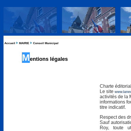
Accueil
MAIRIE
Conseil Municipal
M
entions légales
Charte éditoria
Le site
www.laneuv
activités de la
informations f
titre indicatif.
Respect des dr
Sauf autorisat
Roy, toute u