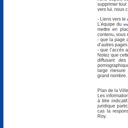
supprimer tout
vers lui. nous 
- Liens vers le
L'équipe du
ww
mettre en pla
contenu, sous r
- que la page a
d’autres pages
- que l’accès a
Notez que cette
diffusant des
pornographiqu
large mesure p
grand nombre.
Plan de la Vill
Les informatio
à titre indicat
juridique part
cas la respon
Roy.