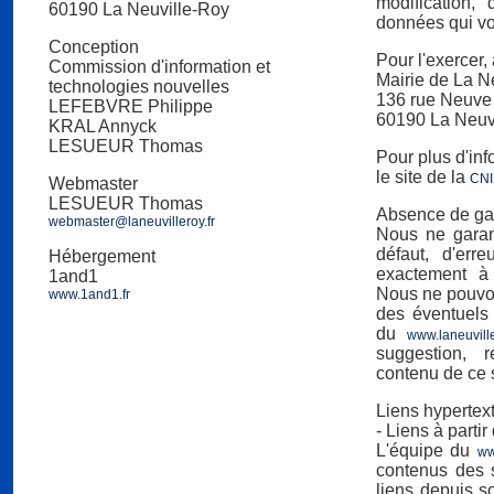
modification,
60190 La Neuville-Roy
données qui vo
Conception
Pour l'exercer,
Commission d'information et
Mairie de La N
technologies nouvelles
136 rue Neuve
LEFEBVRE Philippe
60190 La Neuv
KRAL Annyck
LESUEUR Thomas
Pour plus d'in
le site de la
CNI
Webmaster
LESUEUR Thomas
Absence de ga
webmaster@laneuvilleroy.fr
Nous ne garan
défaut, d'err
Hébergement
exactement à l
1and1
Nous ne pouvo
www.1and1.fr
des éventuels 
du
www.laneuville
suggestion, 
contenu de ce s
Liens hypertex
- Liens à partir
L'équipe du
ww
contenus des s
liens depuis s